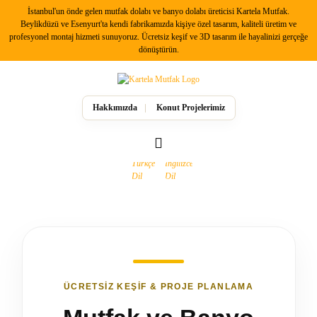
İstanbul'un önde gelen mutfak dolabı ve banyo dolabı üreticisi Kartela Mutfak.
Geri Dön
Beylikdüzü ve Esenyurt'ta kendi fabrikamızda kişiye özel tasarım, kaliteli üretim ve
profesyonel montaj hizmeti sunuyoruz. Ücretsiz keşif ve 3D tasarım ile hayalinizi gerçeğe
dönüştürün.
Mutfak Dolabı Modelleri
Country Mutfak Dolapları
Hakkımızda
Konut Projelerimiz
Modern Mutfak Dolapları
ÜCRETSIZ KEŞIF & PROJE PLANLAMA