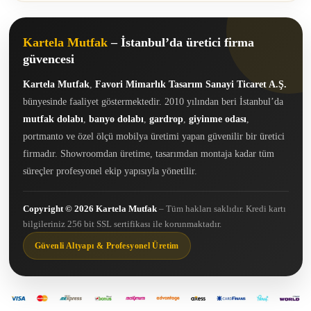
Kartela Mutfak
– İstanbul’da üretici firma
güvencesi
Kartela Mutfak
,
Favori Mimarlık Tasarım Sanayi Ticaret A.Ş.
bünyesinde faaliyet göstermektedir. 2010 yılından beri İstanbul’da
mutfak dolabı
,
banyo dolabı
,
gardrop
,
giyinme odası
,
portmanto ve özel ölçü mobilya üretimi yapan güvenilir bir üretici
firmadır. Showroomdan üretime, tasarımdan montaja kadar tüm
süreçler profesyonel ekip yapısıyla yönetilir.
Copyright © 2026 Kartela Mutfak
– Tüm hakları saklıdır. Kredi kartı
bilgileriniz 256 bit SSL sertifikası ile korunmaktadır.
Güvenli Altyapı & Profesyonel Üretim