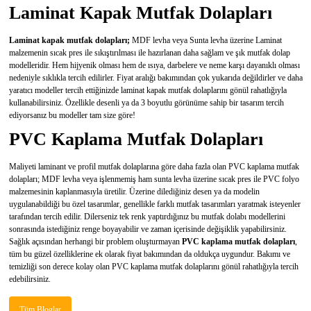
Laminat Kapak Mutfak Dolapları
Laminat kapak mutfak dolapları;
MDF levha veya Sunta levha üzerine Laminat
malzemenin sıcak pres ile sıkıştırılması ile hazırlanan daha sağlam ve şık mutfak dolap
modelleridir. Hem hijyenik olması hem de ısıya, darbelere ve neme karşı dayanıklı olması
nedeniyle sıklıkla tercih edilirler. Fiyat aralığı bakımından çok yukarıda değildirler ve daha
yaratıcı modeller tercih ettiğinizde laminat kapak mutfak dolaplarını gönül rahatlığıyla
kullanabilirsiniz. Özellikle desenli ya da 3 boyutlu görünüme sahip bir tasarım tercih
ediyorsanız bu modeller tam size göre!
PVC Kaplama Mutfak Dolapları
Maliyeti laminant ve profil mutfak dolaplarına göre daha fazla olan PVC kaplama mutfak
dolapları; MDF levha veya işlenmemiş ham sunta levha üzerine sıcak pres ile PVC folyo
malzemesinin kaplanmasıyla üretilir. Üzerine dilediğiniz desen ya da modelin
uygulanabildiği bu özel tasarımlar, genellikle farklı mutfak tasarımları yaratmak isteyenler
tarafından tercih edilir. Dilerseniz tek renk yaptırdığınız bu mutfak dolabı modellerini
sonrasında istediğiniz renge boyayabilir ve zaman içerisinde değişiklik yapabilirsiniz.
Sağlık açısından herhangi bir problem oluşturmayan
PVC kaplama mutfak dolapları
,
tüm bu güzel özelliklerine ek olarak fiyat bakımından da oldukça uygundur. Bakımı ve
temizliği son derece kolay olan PVC kaplama mutfak dolaplarını gönül rahatlığıyla tercih
edebilirsiniz.
Tüm Bloglar