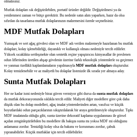
olmalısınız.
Mutfak dolapları sık değiştirilebilen, portatif ürünler değildir. Değiştirilmesi ya da
yenilenmesi zaman ve bütçe gerektirir. Bu nedenle satın alım yaparken, hazır da olsa
sıfırdan da tasarlansa mutfak dolaplarınızın malzemesini özenle seçmelisiniz.
MDF Mutfak Dolapları
Yumuşak ve sert ağaç gövdesi olan ve MDF adı verilen malzemeyle hazırlanan bu mutfak
dolapları; kolay işlenebilirliği, dayanıklı ve kullanışlı olması nedeniyle tercih edilirler.
Yüksek sıcaklıkta sertleşmekte olan sentetik reçine yapıştırıcısı kimyasallar ile preslenen
odun liflerinden üretilen ahşap gövdenin üzerine farklı teknolojik yöntemlerle su geçirmez
ve yanmaz özellikli kaplamlamaların yapılmasıyla
MDF mutfak dolapları
oluşturulur.
Kolay temizlenebilir ve az maliyetli bu dolaplar listenizde ilk sırada yer almaya aday.
Sunta Mutfak Dolapları
Her ne kadar ismi nedeniyle biraz güven vermiyor gibi dursa da
sunta mutfak dolapları
da mutfak dekorasyonunda sıklıkla tercih edilir. Maliyeti diğer modellere göre çok daha
düşük olan bu dolap modelleri, ağaç imalat yöntemlerinden artan, vasıfsız ve küçük
boyutlardaki odun parçacıklarının sıkıştırılalarak bir araya getirilmesiyle oluşturulur. Tıpkı
MDF imalatında olduğu gibi, sunta üzerine dekoratif kaplama uygulanması ile görsel
açıdan zenginleştirilebilen bu modellere ilk bakışta sunta mı yoksa MDF mi olduğunu
anlamanız zordur. Temizliği kolay olsa da bakımı ve korunması zordur, çabuk
yıpranabilirler. Küçük mutfaklar için tercih edilebilirler.