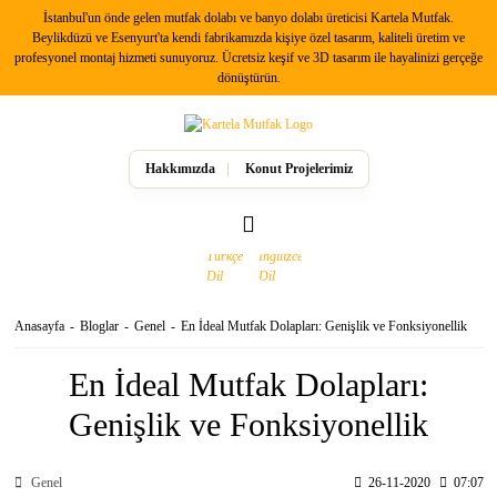
İstanbul'un önde gelen mutfak dolabı ve banyo dolabı üreticisi Kartela Mutfak.
Geri Dön
Beylikdüzü ve Esenyurt'ta kendi fabrikamızda kişiye özel tasarım, kaliteli üretim ve
profesyonel montaj hizmeti sunuyoruz. Ücretsiz keşif ve 3D tasarım ile hayalinizi gerçeğe
dönüştürün.
Mutfak Dolabı Modelleri
Country Mutfak Dolapları
Hakkımızda
Konut Projelerimiz
Modern Mutfak Dolapları
Anasayfa
Bloglar
Genel
En İdeal Mutfak Dolapları: Genişlik ve Fonksiyonellik
En İdeal Mutfak Dolapları:
Genişlik ve Fonksiyonellik
Genel
26-11-2020
07:07