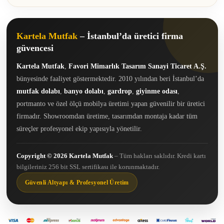
Kartela Mutfak
– İstanbul’da üretici firma
güvencesi
Kartela Mutfak
,
Favori Mimarlık Tasarım Sanayi Ticaret A.Ş.
bünyesinde faaliyet göstermektedir. 2010 yılından beri İstanbul’da
mutfak dolabı
,
banyo dolabı
,
gardrop
,
giyinme odası
,
portmanto ve özel ölçü mobilya üretimi yapan güvenilir bir üretici
firmadır. Showroomdan üretime, tasarımdan montaja kadar tüm
süreçler profesyonel ekip yapısıyla yönetilir.
Copyright © 2026 Kartela Mutfak
– Tüm hakları saklıdır. Kredi kartı
bilgileriniz 256 bit SSL sertifikası ile korunmaktadır.
Güvenli Altyapı & Profesyonel Üretim