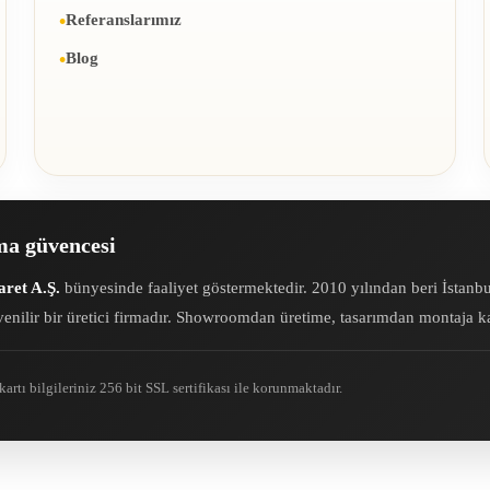
Referanslarımız
Blog
rma güvencesi
ret A.Ş.
bünyesinde faaliyet göstermektedir. 2010 yılından beri İstanb
enilir bir üretici firmadır. Showroomdan üretime, tasarımdan montaja kad
artı bilgileriniz 256 bit SSL sertifikası ile korunmaktadır.