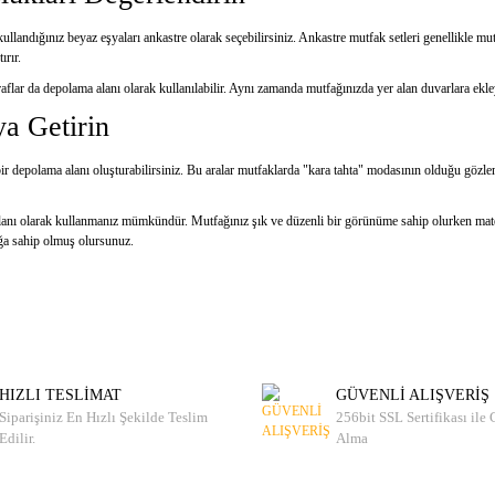
kullandığınız beyaz eşyaları ankastre olarak seçebilirsiniz. Ankastre mutfak setleri genellikle 
ırır.
aflar da depolama alanı olarak kullanılabilir. Aynı zamanda mutfağınızda yer alan duvarlara ekley
a Getirin
 bir depolama alanı oluşturabilirsiniz. Bu aralar mutfaklarda "kara tahta" modasının olduğu göz
 alanı olarak kullanmanız mümkündür. Mutfağınız şık ve düzenli bir görünüme sahip olurken mate
ağa sahip olmuş olursunuz.
HIZLI TESLİMAT
GÜVENLİ ALIŞVERİŞ
Siparişiniz En Hızlı Şekilde Teslim
256bit SSL Sertifikası ile
Edilir.
Alma