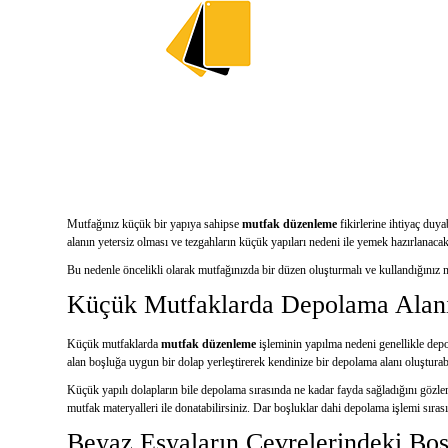
Mutfağınız küçük bir yapıya sahipse
mutfak düzenleme
fikirlerine ihtiyaç duy
alanın yetersiz olması ve tezgahların küçük yapıları nedeni ile yemek hazırlanaca
Bu nedenle öncelikli olarak mutfağınızda bir düzen oluşturmalı ve kullandığınız mat
Küçük Mutfaklarda Depolama Alanı N
Küçük mutfaklarda
mutfak düzenleme
işleminin yapılma nedeni genellikle depo
alan boşluğa uygun bir dolap yerleştirerek kendinize bir depolama alanı oluşturabi
Küçük yapılı dolapların bile depolama sırasında ne kadar fayda sağladığını gözlem
mutfak materyalleri ile donatabilirsiniz. Dar boşluklar dahi depolama işlemi sıras
Beyaz Eşyaların Çevrelerindeki Boş