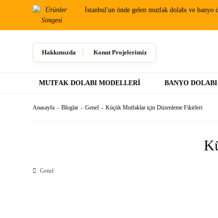
İstanbul'un önde gelen mutfak dolabı ve banyo d
Hakkımızda
Konut Projelerimiz
MUTFAK DOLABI MODELLERI
BANYO DOLABI
Anasayfa
Bloglar
Genel
Küçük Mutfaklar için Düzenleme Fikirleri
Kü
Genel