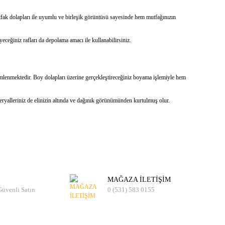
mutfak dolapları ile uyumlu ve birleşik görüntüsü sayesinde hem mutfağınızın
eceğiniz rafları da depolama amacı ile kullanabilirsiniz.
lemlenmektedir. Boy dolapları üzerine gerçekleştireceğiniz boyama işlemiyle hem
ryalleriniz de elinizin altında ve dağınık görünümünden kurtulmuş olur.
MAĞAZA İLETİŞİM
 Güvenli Satın
0 (531) 583 0155