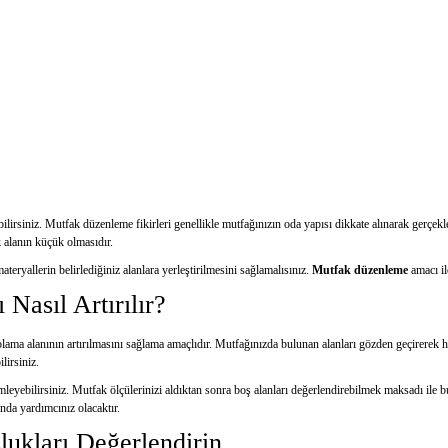
abilirsiniz. Mutfak düzenleme fikirleri genellikle mutfağınızın oda yapısı dikkate alınarak gerç
k alanın küçük olmasıdır.
eryallerin belirlediğiniz alanlara yerleştirilmesini sağlamalısınız.
Mutfak düzenleme
amacı il
asıl Artırılır?
lama alanının artırılmasını sağlama amaçlıdır. Mutfağınızda bulunan alanları gözden geçirerek he
lirsiniz.
leyebilirsiniz. Mutfak ölçülerinizi aldıktan sonra boş alanları değerlendirebilmek maksadı ile bu
ında yardımcınız olacaktır.
lukları Değerlendirin