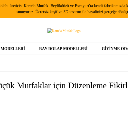
olabı üreticisi Kartela Mutfak. Beylikdüzü ve Esenyurt'ta kendi fabrikamızda ki
sunuyoruz. Ücretsiz keşif ve 3D tasarım ile hayalinizi gerçeğe dönüş
 MODELLERI
RAY DOLAP MODELLERI
GIYINME OD
çük Mutfaklar için Düzenleme Fikirl