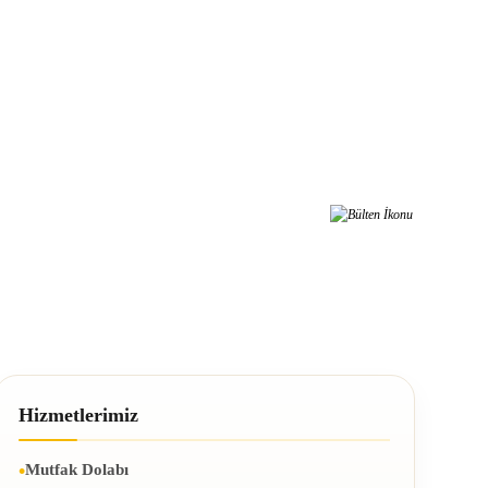
er Almak İster Misiniz?
t olarak kampanyalardan, haberdar olabilirsiniz.
Hizmetlerimiz
Mutfak Dolabı