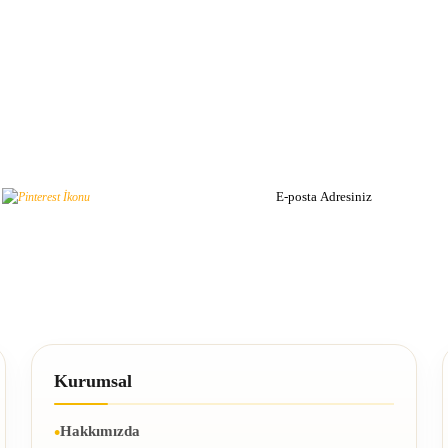
Bizden Hab
 Edin!
Haber listemize kayı
un.
Kurumsal
Hakkımızda