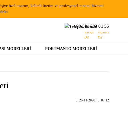
şiye özel tasarım, kaliteli üretim ve profesyonel montaj hizmeti
türün.
+90 531 583 01 55
ASI MODELLERI
PORTMANTO MODELLERI
eri
26-11-2020
07:12