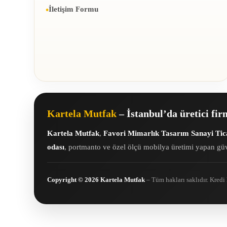
İletişim Formu
Kartela Mutfak
– İstanbul’da üretici fi
Kartela Mutfak
,
Favori Mimarlık Tasarım Sanayi Tica
odası
, portmanto ve özel ölçü mobilya üretimi yapan güv
Copyright © 2026 Kartela Mutfak
– Tüm hakları saklıdır. Kredi k