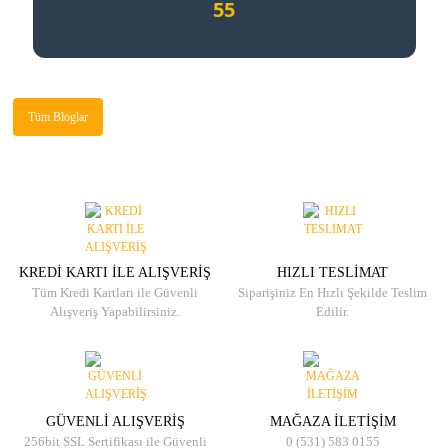
55
Tüm Bloglar
KREDİ KARTI İLE ALIŞVERİŞ
HIZLI TESLİMAT
Tüm Kredi Kartları ile Güvenli
Siparişiniz En Hızlı Şekilde Teslim
Alışveriş Yapabilirsiniz.
Edilir.
GÜVENLİ ALIŞVERİŞ
MAĞAZA İLETİŞİM
256bit SSL Sertifikası ile Güvenli
0 (531) 583 0155