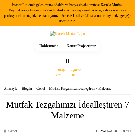
İstanbul'un önde gelen mutfak dolabı ve banyo dolabı üreticisi Kartela Mutfak.
Geri Dön
Beylikdüzü ve Esenyurt'ta kendi fabrikamızda kişiye özel tasarım, kaliteli üretim ve
profesyonel montaj hizmeti sunuyoruz. Ücretsiz keşif ve 3D tasarım ile hayalinizi gerçeğe
dönüştürün.
Mutfak Dolabı Modelleri
Country Mutfak Dolapları
Hakkımızda
Konut Projelerimiz
Modern Mutfak Dolapları
Anasayfa
Bloglar
Genel
Mutfak Tezgahınızı İdealleştiren 7 Malzeme
Mutfak Tezgahınızı İdealleştiren 7
Malzeme
Genel
26-11-2020
07:17