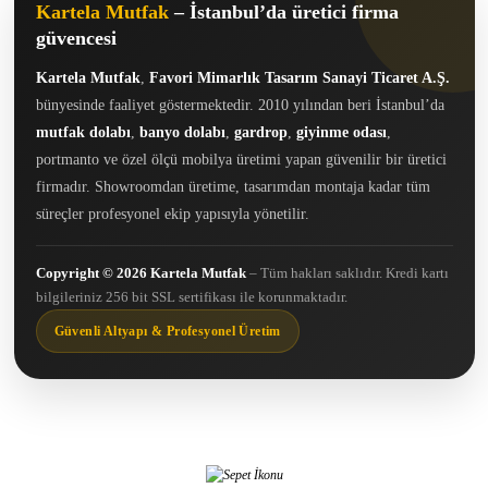
Kartela Mutfak
– İstanbul’da üretici firma
güvencesi
Kartela Mutfak
,
Favori Mimarlık Tasarım Sanayi Ticaret A.Ş.
bünyesinde faaliyet göstermektedir. 2010 yılından beri İstanbul’da
mutfak dolabı
,
banyo dolabı
,
gardrop
,
giyinme odası
,
portmanto ve özel ölçü mobilya üretimi yapan güvenilir bir üretici
firmadır. Showroomdan üretime, tasarımdan montaja kadar tüm
süreçler profesyonel ekip yapısıyla yönetilir.
Copyright © 2026 Kartela Mutfak
– Tüm hakları saklıdır. Kredi kartı
bilgileriniz 256 bit SSL sertifikası ile korunmaktadır.
Güvenli Altyapı & Profesyonel Üretim