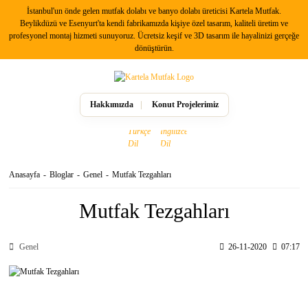
İstanbul'un önde gelen mutfak dolabı ve banyo dolabı üreticisi Kartela Mutfak.
Beylikdüzü ve Esenyurt'ta kendi fabrikamızda kişiye özel tasarım, kaliteli üretim ve
profesyonel montaj hizmeti sunuyoruz. Ücretsiz keşif ve 3D tasarım ile hayalinizi gerçeğe
dönüştürün.
Hakkımızda
Konut Projelerimiz
Anasayfa
Bloglar
Genel
Mutfak Tezgahları
Mutfak Tezgahları
Genel
26-11-2020
07:17