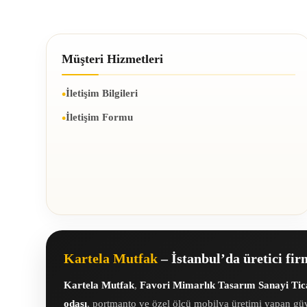
Müşteri Hizmetleri
İletişim Bilgileri
İletişim Formu
Kartela Mutfak
– İstanbul’da üretici fi
Kartela Mutfak
,
Favori Mimarlık Tasarım Sanayi Tica
odası
, portmanto ve özel ölçü mobilya üretimi yapan güv