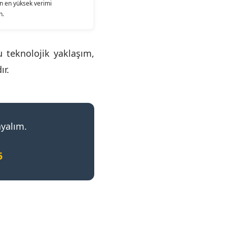
n en yüksek verimi
n.
u teknolojik yaklaşım,
ır.
ayalım.
5