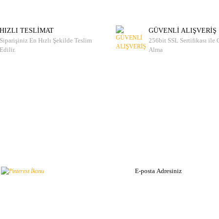
HIZLI TESLİMAT
GÜVENLİ ALIŞVERİŞ
Siparişiniz En Hızlı Şekilde Teslim
256bit SSL Sertifikası ile
Edilir.
Alma
Bizden Hab
 Edin!
Haber listemize kayı
un.