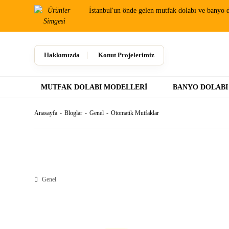
İstanbul'un önde gelen mutfak dolabı ve banyo d
Hakkımızda
Konut Projelerimiz
MUTFAK DOLABI MODELLERI
BANYO DOLABI
Anasayfa
Bloglar
Genel
Otomatik Mutfaklar
Genel