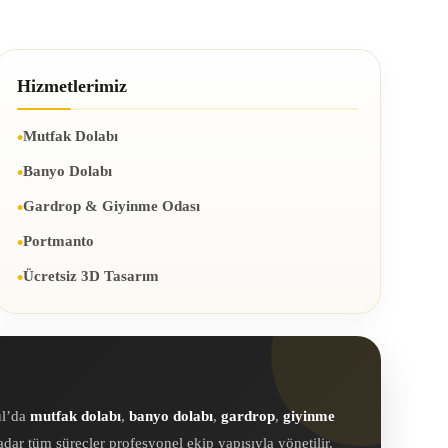
Hizmetlerimiz
Mutfak Dolabı
Banyo Dolabı
Gardrop & Giyinme Odası
Portmanto
Ücretsiz 3D Tasarım
ul’da
mutfak dolabı
,
banyo dolabı
,
gardrop
,
giyinme
ar tüm süreçler profesyonel ekip yapısıyla yönetilir.