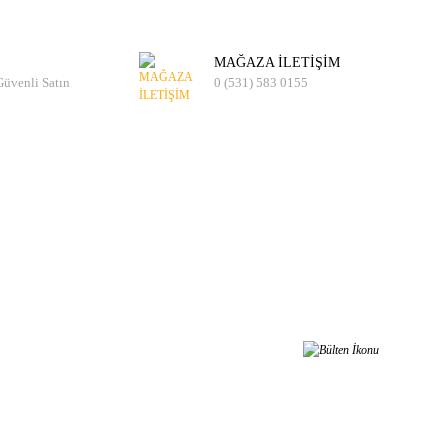
MAĞAZA İLETİŞİM
 Güvenli Satın
0 (531) 583 0155
er Almak İster Misiniz?
t olarak kampanyalardan, haberdar olabilirsiniz.