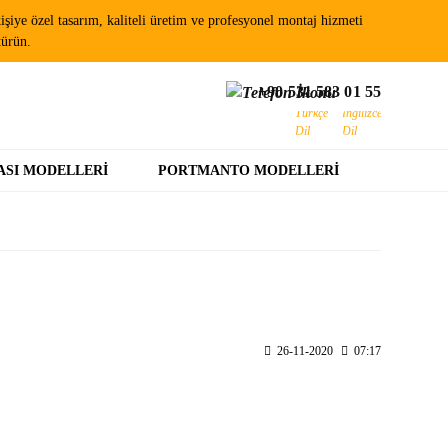
şiye özel tasarım, kaliteli üretim ve profesyonel montaj hizmeti
türün.
+90 531 583 01 55
ASI MODELLERI
PORTMANTO MODELLERI
26-11-2020
07:17