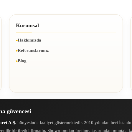
Kurumsal
Hakkımızda
Referanslarımız
Blog
rma güvencesi
ret A.Ş.
bünyesinde faaliyet göstermektedir. 2010 yılından beri İstanb
enilir bir üretici firmadır. Showroomdan üretime, tasarımdan montaja kad