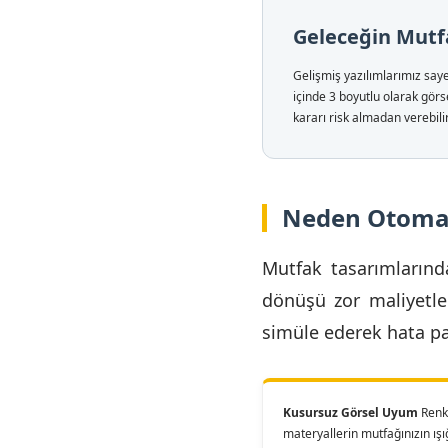
Geleceğin Mutf
Gelişmiş yazılımlarımız saye
içinde 3 boyutlu olarak gör
kararı risk almadan verebilir
Neden Otomat
Mutfak tasarımlarında
dönüşü zor maliyetler
simüle ederek hata pay
Kusursuz Görsel Uyum
Renkl
materyallerin mutfağınızın ış