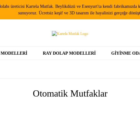
olabı üreticisi Kartela Mutfak. Beylikdüzü ve Esenyurt'ta kendi fabrikamızda ki
sunuyoruz. Ücretsiz keşif ve 3D tasarım ile hayalinizi gerçeğe dönüş
 MODELLERI
RAY DOLAP MODELLERI
GIYINME OD
Otomatik Mutfaklar