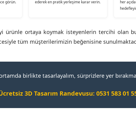
nce görün.
ederek en pratik yerleşime karar verin.
her açıda
hedefleyi
yi ürünle ortaya koymak isteyenlerin tercihi olan b
esiyle tüm müşterilerimizin beğenisine sunulmaktad
l ortamda birlikte tasarlayalım, sürprizlere yer bırakm
Ücretsiz 3D Tasarım Randevusu: 0531 583 01 5