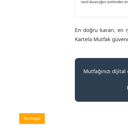
nasıl duracağını üretimden ö
En doğru kararı, en i
Kartela Mutfak güvenc
Mutfağınızı dijita
Tüm Bloglar