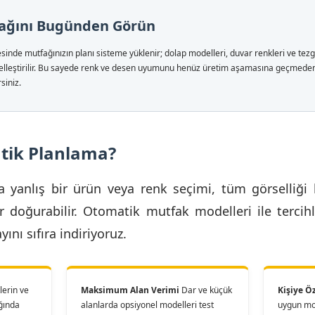
ağını Bugünden Görün
sinde mutfağınızın planı sisteme yüklenir; dolap modelleri, duvar renkleri ve tezg
selleştirilir. Bu sayede renk ve desen uyumunu henüz üretim aşamasına geçmeden 
siniz.
ik Planlama?
 yanlış bir ürün veya renk seçimi, tüm görselliği 
 doğurabilir. Otomatik mutfak modelleri ile tercih
ını sıfıra indiriyoruz.
erin ve
Maksimum Alan Verimi
Dar ve küçük
Kişiye Ö
ığında
alanlarda opsiyonel modelleri test
uygun mod