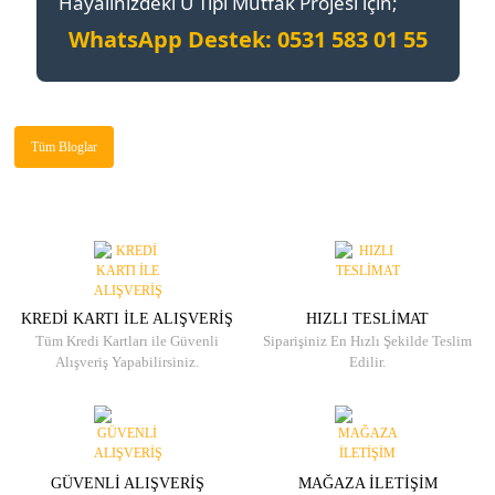
Hayalinizdeki U Tipi Mutfak Projesi için;
WhatsApp Destek: 0531 583 01 55
Tüm Bloglar
KREDİ KARTI İLE ALIŞVERİŞ
HIZLI TESLİMAT
Tüm Kredi Kartları ile Güvenli
Siparişiniz En Hızlı Şekilde Teslim
Alışveriş Yapabilirsiniz.
Edilir.
GÜVENLİ ALIŞVERİŞ
MAĞAZA İLETİŞİM