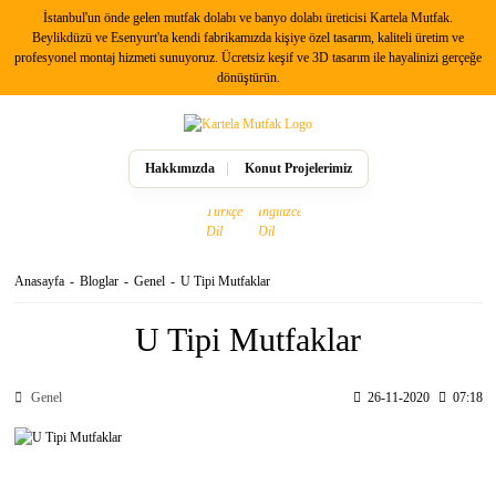
İstanbul'un önde gelen mutfak dolabı ve banyo dolabı üreticisi Kartela Mutfak.
Beylikdüzü ve Esenyurt'ta kendi fabrikamızda kişiye özel tasarım, kaliteli üretim ve
profesyonel montaj hizmeti sunuyoruz. Ücretsiz keşif ve 3D tasarım ile hayalinizi gerçeğe
dönüştürün.
Hakkımızda
Konut Projelerimiz
Anasayfa
Bloglar
Genel
U Tipi Mutfaklar
U Tipi Mutfaklar
Genel
26-11-2020
07:18