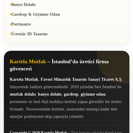
Banyo Dolabı
Gardrop & Giyinme Odası
Portmanto
Ücretsiz 3D Tasarım
Kartela Mutfak
– İstanbul’da üretici firma
güvencesi
Kartela Mutfak
,
Favori Mimarlık Tasarım Sanayi Ticaret A.Ş.
bünyesinde faaliyet göstermektedir. 2010 yılından beri İstanbul’da
mutfak dolabı
,
banyo dolabı
,
gardrop
,
giyinme odası
,
portmanto ve özel ölçü mobilya üretimi yapan güvenilir bir üretici
firmadır. Showroomdan üretime, tasarımdan montaja kadar tüm
süreçler profesyonel ekip yapısıyla yönetilir.
Copyright © 2026 Kartela Mutfak
– Tüm hakları saklıdır. Kredi kartı