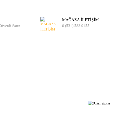
MAĞAZA İLETİŞİM
 Güvenli Satın
0 (531) 583 0155
er Almak İster Misiniz?
t olarak kampanyalardan, haberdar olabilirsiniz.