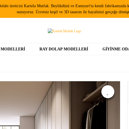
olabı üreticisi Kartela Mutfak. Beylikdüzü ve Esenyurt'ta kendi fabrikamızda ki
sunuyoruz. Ücretsiz keşif ve 3D tasarım ile hayalinizi gerçeğe dönüş
 MODELLERI
RAY DOLAP MODELLERI
GIYINME OD