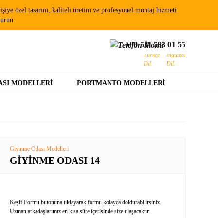
şiye özel tasarım, kaliteli üretim ve profesyonel montaj hizmeti
türün.
+90 531 583 01 55
ASI MODELLERI
PORTMANTO MODELLERI
Giyinme Odası Modelleri
GİYİNME ODASI 14
Keşif Formu butonuna tıklayarak formu kolayca doldurabilirsiniz.
Uzman arkadaşlarımız en kısa süre içerisinde size ulaşacaktır.