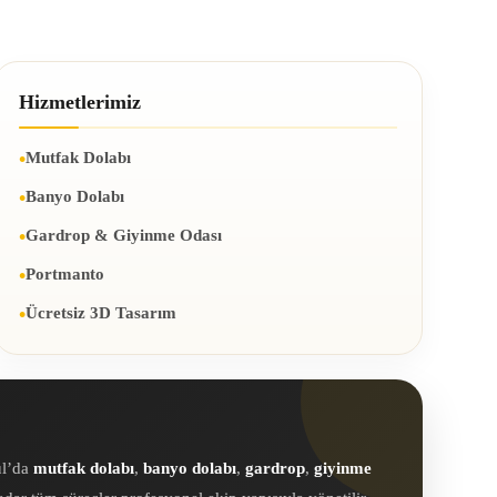
Hizmetlerimiz
Mutfak Dolabı
Banyo Dolabı
Gardrop & Giyinme Odası
Portmanto
Ücretsiz 3D Tasarım
ul’da
mutfak dolabı
,
banyo dolabı
,
gardrop
,
giyinme