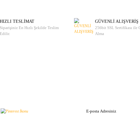
HIZLI TESLİMAT
GÜVENLİ ALIŞVERİŞ
Siparişiniz En Hızlı Şekilde Teslim
256bit SSL Sertifikası ile
Edilir.
Alma
Bizden Hab
 Edin!
Haber listemize kayı
un.