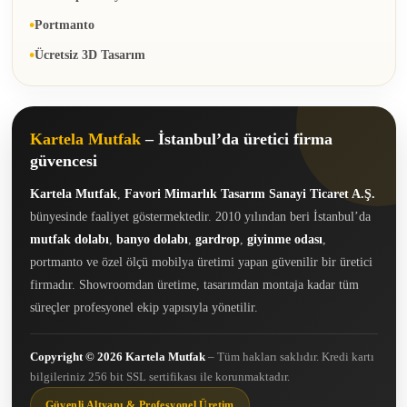
Portmanto
Ücretsiz 3D Tasarım
Kartela Mutfak
– İstanbul’da üretici firma
güvencesi
Kartela Mutfak
,
Favori Mimarlık Tasarım Sanayi Ticaret A.Ş.
bünyesinde faaliyet göstermektedir. 2010 yılından beri İstanbul’da
mutfak dolabı
,
banyo dolabı
,
gardrop
,
giyinme odası
,
portmanto ve özel ölçü mobilya üretimi yapan güvenilir bir üretici
firmadır. Showroomdan üretime, tasarımdan montaja kadar tüm
süreçler profesyonel ekip yapısıyla yönetilir.
Copyright © 2026 Kartela Mutfak
– Tüm hakları saklıdır. Kredi kartı
bilgileriniz 256 bit SSL sertifikası ile korunmaktadır.
Güvenli Altyapı & Profesyonel Üretim