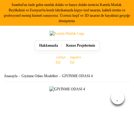
İstanbul'un önde gelen mutfak dolabı ve banyo dolabı üreticisi Kartela Mutfak.
Beylikdüzü ve Esenyurt'ta kendi fabrikamızda kişiye özel tasarım, kaliteli üretim ve
profesyonel montaj hizmeti sunuyoruz. Ücretsiz keşif ve 3D tasarım ile hayalinizi gerçeğe
dönüştürün.
Hakkımızda
Konut Projelerimiz
Anasayfa
Giyinme Odası Modelleri
GİYİNME ODASI 4