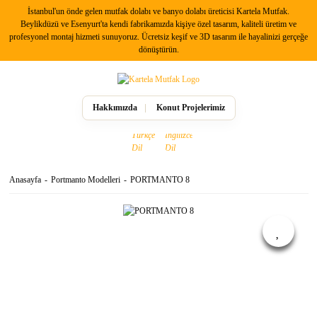
İstanbul'un önde gelen mutfak dolabı ve banyo dolabı üreticisi Kartela Mutfak.
Beylikdüzü ve Esenyurt'ta kendi fabrikamızda kişiye özel tasarım, kaliteli üretim ve
profesyonel montaj hizmeti sunuyoruz. Ücretsiz keşif ve 3D tasarım ile hayalinizi gerçeğe
dönüştürün.
Hakkımızda
Konut Projelerimiz
Anasayfa
Portmanto Modelleri
PORTMANTO 8