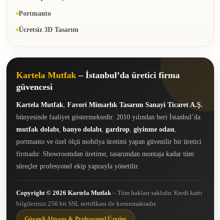
Portmanto
Ücretsiz 3D Tasarım
Kartela Mutfak
– İstanbul’da üretici firma
güvencesi
Kartela Mutfak
,
Favori Mimarlık Tasarım Sanayi Ticaret A.Ş.
bünyesinde faaliyet göstermektedir. 2010 yılından beri İstanbul’da
mutfak dolabı
,
banyo dolabı
,
gardrop
,
giyinme odası
,
portmanto ve özel ölçü mobilya üretimi yapan güvenilir bir üretici
firmadır. Showroomdan üretime, tasarımdan montaja kadar tüm
süreçler profesyonel ekip yapısıyla yönetilir.
Copyright © 2026 Kartela Mutfak
– Tüm hakları saklıdır. Kredi kartı
bilgileriniz 256 bit SSL sertifikası ile korunmaktadır.
Güvenli Altyapı & Profesyonel Üretim